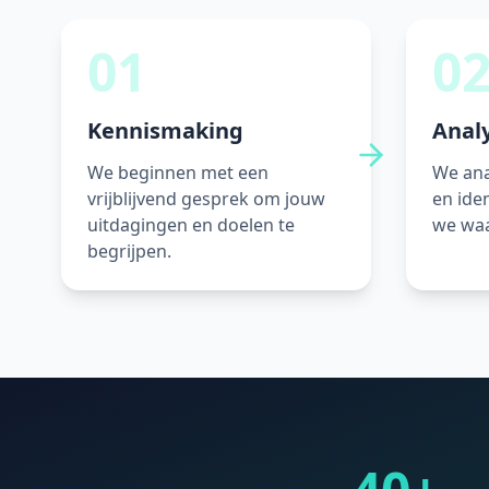
01
0
Kennismaking
Anal
We beginnen met een
We ana
vrijblijvend gesprek om jouw
en ide
uitdagingen en doelen te
we waa
begrijpen.