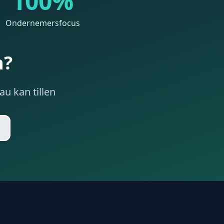
100%
Ondernemersfocus
n?
u kan tillen