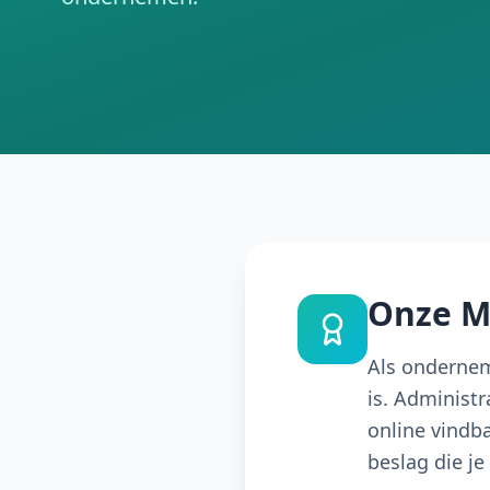
Onze M
Als ondernem
is. Administ
online vindb
beslag die j