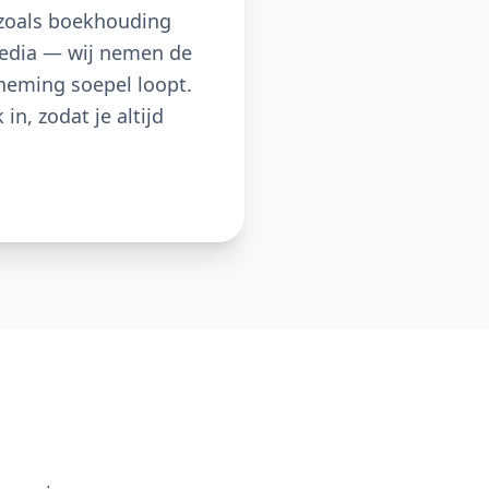
 zoals boekhouding
media — wij nemen de
neming soepel loopt.
n, zodat je altijd